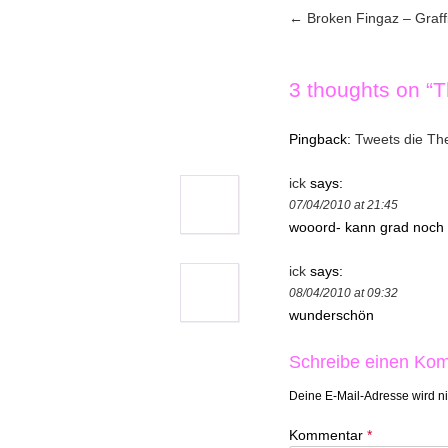
←
Broken Fingaz – Graffi
Post navig
3 thoughts on “
T
Pingback:
Tweets die The
ick
says:
07/04/2010 at 21:45
wooord- kann grad noch n
ick
says:
08/04/2010 at 09:32
wunderschön
Schreibe einen Ko
Deine E-Mail-Adresse wird nic
Kommentar
*