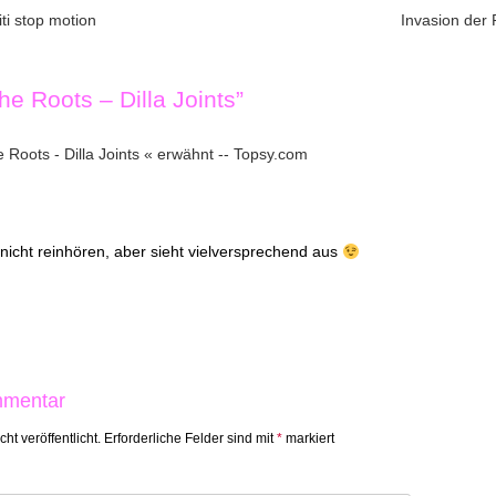
ti stop motion
Invasion der 
ation
he Roots – Dilla Joints
”
 Roots - Dilla Joints « erwähnt -- Topsy.com
icht reinhören, aber sieht vielversprechend aus
mmentar
ht veröffentlicht.
Erforderliche Felder sind mit
*
markiert