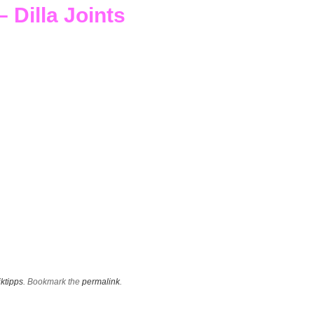
 Dilla Joints
ktipps
. Bookmark the
permalink
.